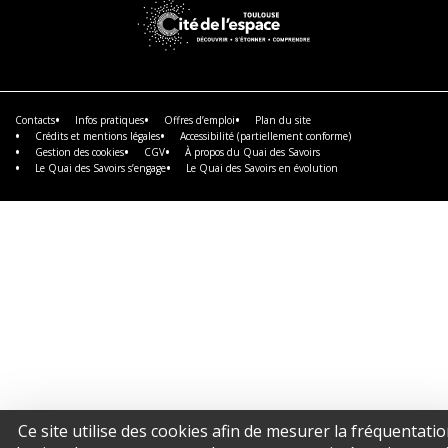
En
En
En
savoir
savoir
savoir
plus
plus
plus
En
savoir
plus
Contacts
Infos pratiques
Offres d’emploi
Plan du site
Crédits et mentions légales
Accessibilité (partiellement conforme)
Gestion des cookies
CGV
À propos du Quai des Savoirs
Le Quai des Savoirs s’engage
Le Quai des Savoirs en évolution
Ce site utilise des cookies afin de mesurer la fréquentati