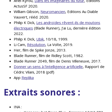
Ariel Kyrou,
Dans les imaginaires du futur
, Editions
ActusSF 2020.
William Gibson,
Neuromancien
, Editions Au Diable
Vauvert, rééd. 2020.
Philip K Dick,
Les androïdes rêvent-ils de moutons
électriques
(Blade Runner), J’ai Lu, dernière édition
2022.
Philip K Dick,
Ubik
, 10/18, 1999.
Li Cam,
Résolution
, La Volte, 2019.
Her, film de Spike Jonze, 2013.
Blade Runner, film de Ridley Scott, 1982.
Blade Runner 2049, film de Denis Villeneuve, 2017.
Donner un sens à l’intelligence artificielle
, Rapport de
Cédric Vilani, 2018 (pdf)
App
Replika
Extraits sonores :
INA :