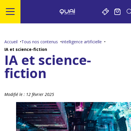
Gestion de vos préférences sur les cookies
Aller
Aller
Aller
Aller
au
à
à
au
contenu
la
la
pied
Accueil
Tous nos contenus
intelligence artificielle
principal
navigation
recherche
de
IA et science-fiction
page
IA et science-
fiction
Modifié le :
12 février 2025