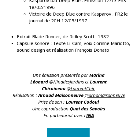
Kasparov bat Deep Blue . Emission 12/13 FR3-
18/02/1996
Victoire de Deep Blue contre Kasparov . FR2 le
journal de 20H 12/05/1997
Extrait Blade Runner, de Ridley Scott. 1982
Capsule sonore : Texte Li-Cam, voix Corinne Mariotto,
sound design et réalisation François Donato
Une émission présentée par
Marina
Léonard
@NinadesJardins
et
Laurent
Chicoineau
@LaurentChic
Réalisation :
Arnaud Maisonneuve
@arnomaisonneuve
Prise de son :
Laurent Codoul
Une coproduction
Quai des Savoirs
En partenariat avec l’
INA