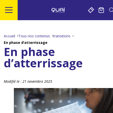
Gestion de vos préférences sur les cookies
Aller
Aller
Aller
Aller
au
à
à
au
contenu
la
la
pied
Accueil
Tous nos contenus
transitions
principal
navigation
recherche
de
En phase d’atterrissage
page
En phase
d’atterrissage
Modifié le :
21 novembre 2025