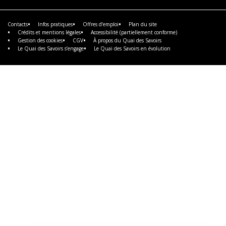
savoir
plus
Contacts
Infos pratiques
Offres d’emploi
Plan du site
Crédits et mentions légales
Accessibilité (partiellement conforme)
Gestion des cookies
CGV
À propos du Quai des Savoirs
Le Quai des Savoirs s’engage
Le Quai des Savoirs en évolution