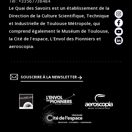
Tel :
+33567738484
Le Quai des Savoirs est un établissement de la
Direction de la Culture Scientifique, Technique
Insta
et Industrielle de Toulouse Métropole, qui
Faceb
comprend également le Muséum de Toulouse,
YouTu
la Cité de l'espace, L'Envol des Pionniers et
Linked
aeroscopia.
SOUSCRIRE À LA NEWSLETTER
En
En
En
savoir
savoir
savoir
plus
plus
plus
En