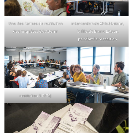
Une des formes de restitution
intervention de Chloé Latour,
des enquêtes Où Atterrir
la fille de Bruno Latour,
pendant la restitution
restitution à l’UT2J