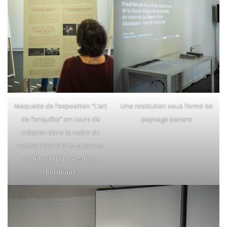
Maquette de l’exposition “L’art
Une restitution sous forme de
de l’enquête” en cours de
paysage sonore
création dans le cadre du
Festival FACTS arts-sciences-
société de l’Université de
Bordeaux