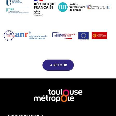
◄ RETOUR
En
savoir
plus
NOUS CONTACTER