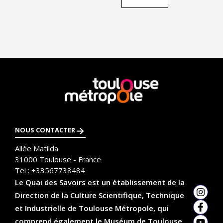
En
savoir
plus
NOUS CONTACTER
Allée Matilda
31000
Toulouse - France
Tel :
+33567738484
Le Quai des Savoirs est un établissement de la
Direction de la Culture Scientifique, Technique
Insta
et Industrielle de Toulouse Métropole, qui
Faceb
comprend également le Muséum de Toulouse,