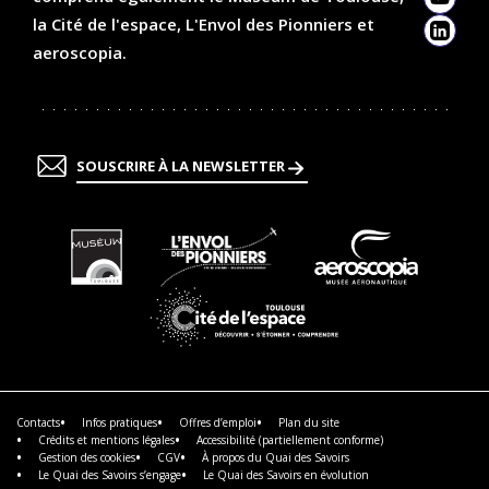
YouTu
la Cité de l'espace, L'Envol des Pionniers et
Linked
aeroscopia.
SOUSCRIRE À LA NEWSLETTER
En
En
En
savoir
savoir
savoir
plus
plus
plus
En
savoir
plus
Contacts
Infos pratiques
Offres d’emploi
Plan du site
Crédits et mentions légales
Accessibilité (partiellement conforme)
Gestion des cookies
CGV
À propos du Quai des Savoirs
Le Quai des Savoirs s’engage
Le Quai des Savoirs en évolution