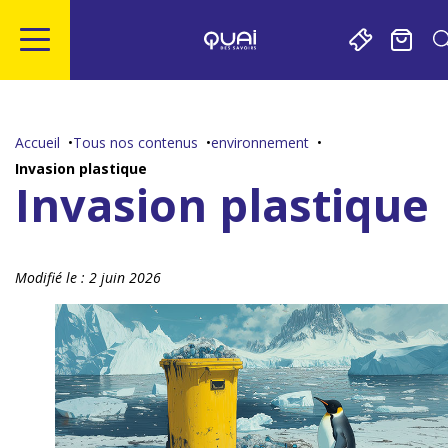
Gestion de vos préférences sur les cookies
Aller
Aller
Aller
Aller
au
à
à
au
contenu
la
la
pied
Accueil
Tous nos contenus
environnement
principal
navigation
recherche
de
Invasion plastique
page
Invasion plastique
Modifié le :
2 juin 2026