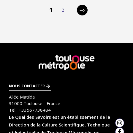
p
1
2
Page
Page
Page
a
suivante
g
i
n
a
En
savoir
t
plus
i
NOUS CONTACTER
o
Allée Matilda
n
31000
Toulouse - France
Tel :
+33567738484
Le Quai des Savoirs est un établissement de la
Direction de la Culture Scientifique, Technique
Insta
et Industrielle de Toulouse Métropole, qui