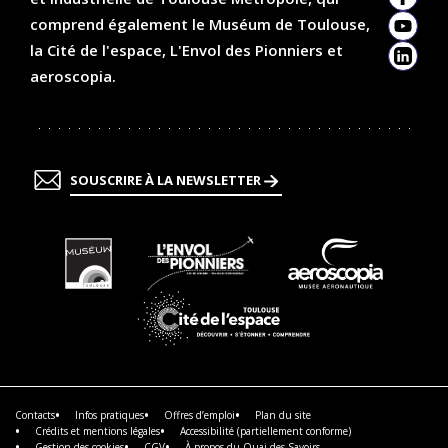
Faceb
comprend également le Muséum de Toulouse,
YouTu
la Cité de l'espace, L'Envol des Pionniers et
Linked
aeroscopia.
SOUSCRIRE À LA NEWSLETTER
En
En
En
savoir
savoir
savoir
plus
plus
plus
En
savoir
plus
Contacts
Infos pratiques
Offres d’emploi
Plan du site
Crédits et mentions légales
Accessibilité (partiellement conforme)
Gestion des cookies
CGV
À propos du Quai des Savoirs