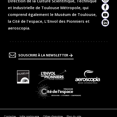
Direction de la Culture Scientifique, Technique
Insta
et Industrielle de Toulouse Métropole, qui
Faceb
comprend également le Muséum de Toulouse,
YouTu
la Cité de l'espace, L'Envol des Pionniers et
Linked
aeroscopia.
SOUSCRIRE À LA NEWSLETTER
En
En
En
savoir
savoir
savoir
plus
plus
plus
En
savoir
plus
Contacts
Infos pratiques
Offres d’emploi
Plan du site