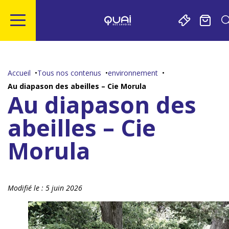
Gestion de vos préférences sur les cookies
Aller
Aller
Aller
Aller
au
à
à
au
contenu
la
la
pied
Accueil
Tous nos contenus
environnement
principal
navigation
recherche
de
Au diapason des abeilles – Cie Morula
page
Au diapason des
abeilles – Cie
Morula
Modifié le :
5 juin 2026