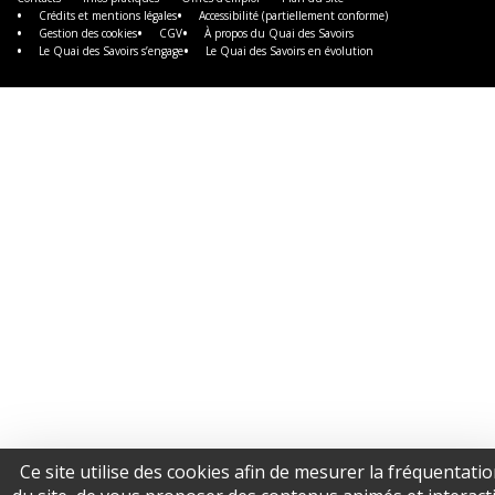
Crédits et mentions légales
Accessibilité (partiellement conforme)
Gestion des cookies
CGV
À propos du Quai des Savoirs
Le Quai des Savoirs s’engage
Le Quai des Savoirs en évolution
Ce site utilise des cookies afin de mesurer la fréquentati