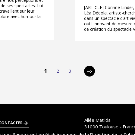
ntre nos perceptions et
e de ses spectacles. Lui
[ARTICLE] Corinne Linder,
availlent sur leur
Léa Dédola, artiste-cherc
xplore avec humour la
dans un spectacle d’art vi
outil innovant de mesure
de création du spectacle 
pagination
1
2
3
Page
Page
Page
Page
suivante
Allée Matilda
CONTACTER
31000
Toulouse - Franc
i des Savoirs est un établissement de la Direction de la Cultu