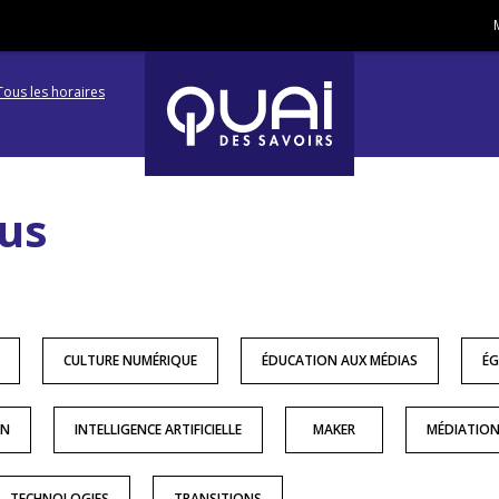
Tous les horaires
Aller
Aller
à
à
us
la
la
navigation
recherc
CULTURE NUMÉRIQUE
ÉDUCATION AUX MÉDIAS
ÉG
ON
INTELLIGENCE ARTIFICIELLE
MAKER
MÉDIATIO
TECHNOLOGIES
TRANSITIONS