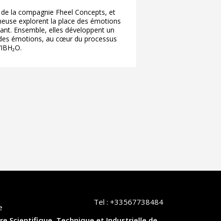
 de la compagnie Fheel Concepts, et
heuse explorent la place des émotions
vant. Ensemble, elles développent un
 des émotions, au cœur du processus
VIBH₂O.
Tel :
+33567738484
e
re Scientifique, Technique et Industrielle de