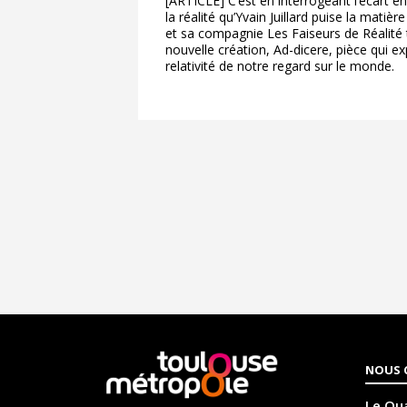
[ARTICLE] C’est en interrogeant l’écart e
la réalité qu’Yvain Juillard puise la matièr
et sa compagnie Les Faiseurs de Réalité tr
nouvelle création, Ad-dicere, pièce qui e
relativité de notre regard sur le monde.
En
NOUS 
savoir
plus
Le Qua