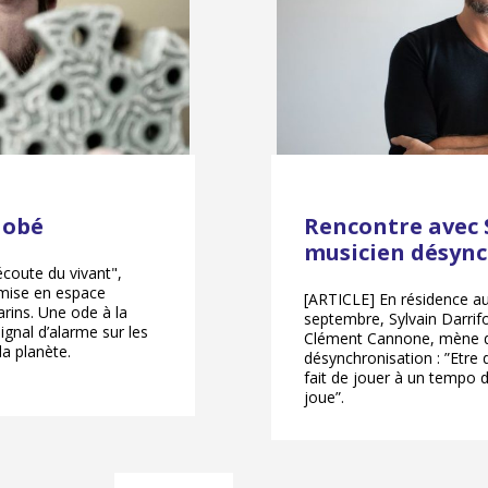
Gobé
Rencontre avec 
musicien désyn
écoute du vivant",
 mise en espace
[ARTICLE] En résidence au
rins. Une ode à la
septembre, Sylvain Darri
gnal d’alarme sur les
Clément Cannone, mène de
la planète.
désynchronisation : ”Etre 
fait de jouer à un tempo d
joue”.