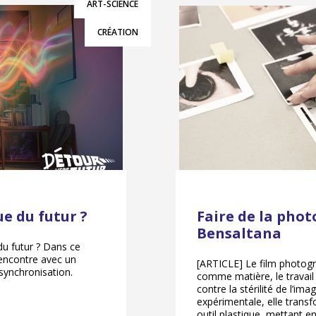
ART-SCIENCE
CRÉATION
e du futur ?
Faire de la phot
Bensaltana
u futur ? Dans ce
rencontre avec un
[ARTICLE] Le film photog
synchronisation.
comme matière, le travail
contre la stérilité de l’im
expérimentale, elle trans
outil plastique, mettant 