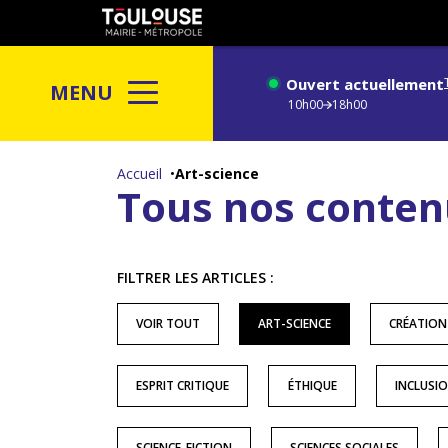
Gestion de vos préférences sur les cookies
Toulouse
métropole
Ouvert actuellement
MENU
10h00
18h00
Aller
au
Accueil
Art-science
Tous nos conten
contenu
principal
FILTRER LES ARTICLES :
VOIR TOUT
ART-SCIENCE
CRÉATION
ESPRIT CRITIQUE
ÉTHIQUE
INCLUSI
SCIENCE-FICTION
SCIENCES SOCIALES