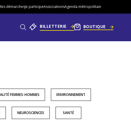
Mes démarches
Je participe
Associations
Agenda métropolitain
BILLETTERIE
BOUTIQUE
Aller
au
pied
he
de
page
ALITÉ FEMMES-HOMMES
ENVIRONNEMENT
N
NEUROSCIENCES
SANTÉ