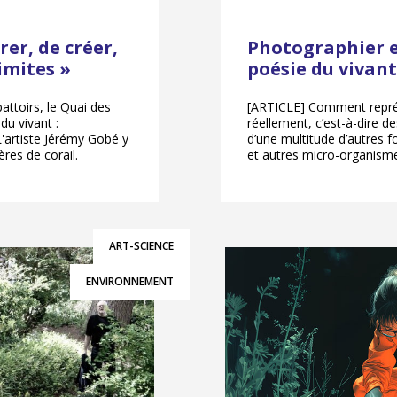
rer, de créer,
Photographier et
imites »
poésie du vivant
attoirs, le Quai des
[ARTICLE] Comment repr
du vivant :
réellement, c’est-à-dire d
L'artiste Jérémy Gobé y
d’une multitude d’autres 
ères de corail.
et autres micro-organism
ART-SCIENCE
ENVIRONNEMENT