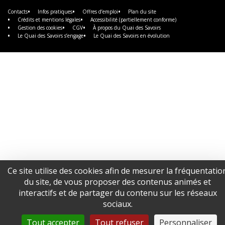
plus
Contacts
Infos pratiques
Offres d’emploi
Plan du site
Crédits et mentions légales
Accessibilité (partiellement conforme)
Gestion des cookies
CGV
À propos du Quai des Savoirs
Le Quai des Savoirs s’engage
Le Quai des Savoirs en évolution
Ce site utilise des cookies afin de mesurer la fréquentatio
du site, de vous proposer des contenus animés et
interactifs et de partager du contenu sur les réseaux
sociaux.
Tout accepter
Tout refuser
Personnaliser