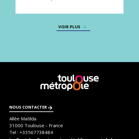
VOIR PLUS
En
savoir
plus
NOUS CONTACTER
Allée Matilda
31000
Toulouse - France
Tel :
+33567738484