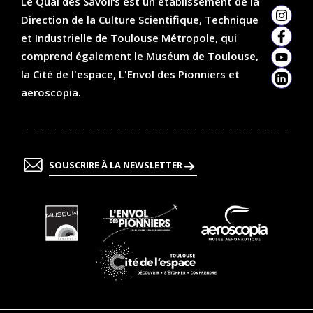
Le Quai des Savoirs est un établissement de la
Direction de la Culture Scientifique, Technique
Insta
et Industrielle de Toulouse Métropole, qui
Faceb
comprend également le Muséum de Toulouse,
YouTu
la Cité de l'espace, L'Envol des Pionniers et
Linked
aeroscopia.
SOUSCRIRE À LA NEWSLETTER
En
En
En
savoir
savoir
savoir
plus
plus
plus
En
savoir