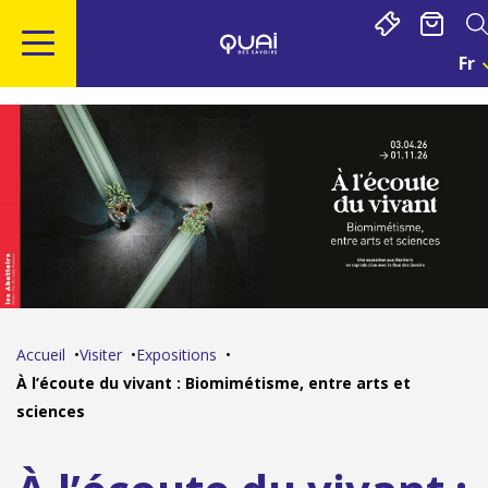
Gestion de vos préférences sur les cookies
Fr
C
U
Aller
Aller
Aller
Aller
L
au
à
à
au
A
contenu
la
la
pied
:
F
principal
navigation
recherche
de
page
Accueil
Visiter
Expositions
À l’écoute du vivant : Biomimétisme, entre arts et
sciences