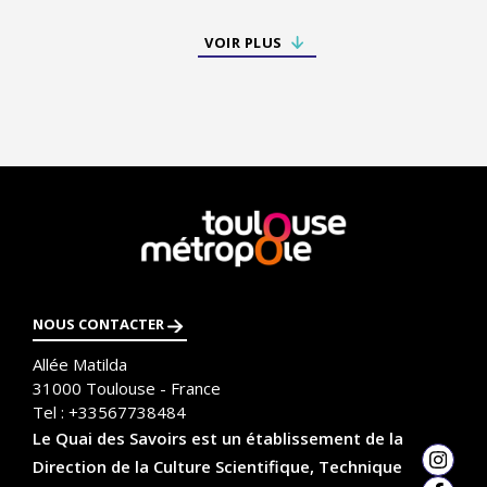
VOIR PLUS
En
savoir
plus
NOUS CONTACTER
Allée Matilda
31000
Toulouse - France
Tel :
+33567738484
Le Quai des Savoirs est un établissement de la
Direction de la Culture Scientifique, Technique
Insta