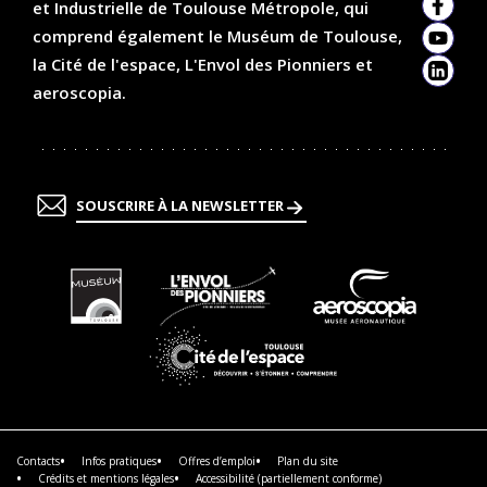
et Industrielle de Toulouse Métropole, qui
Faceb
comprend également le Muséum de Toulouse,
YouTu
la Cité de l'espace, L'Envol des Pionniers et
Linked
aeroscopia.
SOUSCRIRE À LA NEWSLETTER
En
En
En
savoir
savoir
savoir
plus
plus
plus
En
savoir
plus
Contacts
Infos pratiques
Offres d’emploi
Plan du site
Crédits et mentions légales
Accessibilité (partiellement conforme)