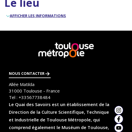
Le lieu
AFFICHER LES INFORMATIONS
En
savoir
plus
NOUS CONTACTER
Allée Matilda
31000
Toulouse - France
Tel :
+33567738484
Le Quai des Savoirs est un établissement de la
Direction de la Culture Scientifique, Technique
Insta
et Industrielle de Toulouse Métropole, qui
Faceb
comprend également le Muséum de Toulouse,
YouTu