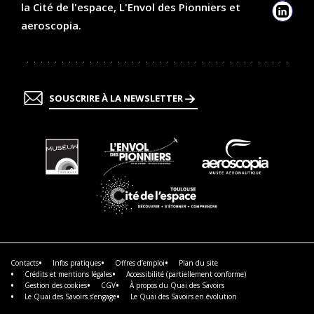
la Cité de l'espace, L'Envol des Pionniers et
Linked
aeroscopia.
SOUSCRIRE À LA NEWSLETTER
En
En
En
savoir
savoir
savoir
plus
plus
plus
En
savoir
plus
Contacts
Infos pratiques
Offres d’emploi
Plan du site
Crédits et mentions légales
Accessibilité (partiellement conforme)
Gestion des cookies
CGV
À propos du Quai des Savoirs
Le Quai des Savoirs s’engage
Le Quai des Savoirs en évolution