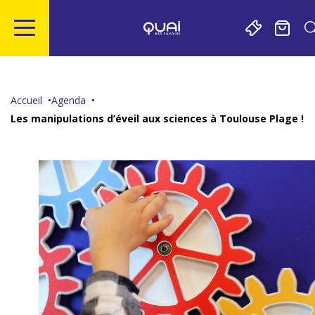
Gestion de vos préférences sur les cookies
Aller
Aller
Aller
Aller
au
à
à
au
contenu
la
la
pied
Accueil
Agenda
principal
navigation
recherche
de
Les manipulations d’éveil aux sciences à Toulouse Plage !
page