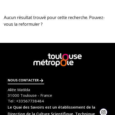
Aucun résultat trouvé pour cette recherche. Pouvez-
vous la reformuler ?
En
savoir
plus
NOUS CONTACTER
Allée Matilda
31000
Toulouse - France
Tel :
+33567738484
Le Quai des Savoirs est un établissement de la
Direction de la Culture Scientifique, Technique
Insta