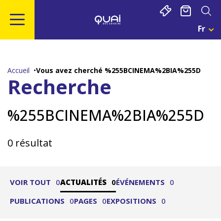
Gestion de vos préférences sur les cookies
Fr
Cho
Une
Aller
Aller
Aller
Aller
Lan
au
à
à
au
Act
contenu
la
la
pied
:
Accueil
Vous avez cherché %255BCINEMA%2BIA%255D
Fra
principal
navigation
recherche
de
Recherche
page
%255BCINEMA%2BIA%255D
0 résultat
VOIR TOUT
0
ACTUALITÉS
0
ÉVÉNEMENTS
0
PUBLICATIONS
0
PAGES
0
EXPOSITIONS
0