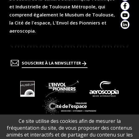
et Industrielle de Toulouse Métropole, qui
Faceb
comprend également le Muséum de Toulouse,
YouTu
la Cité de l'espace, L'Envol des Pionniers et
Linked
aeroscopia.
SOUSCRIRE À LA NEWSLETTER
En
En
En
savoir
savoir
savoir
plus
plus
plus
En
Ce site utilise des cookies afin de mesurer la
savoir
fréquentation du site, de vous proposer des contenus
plus
animés et interactifs et de partager du contenu sur les
Contacts
Infos pratiques
Offres d’emploi
Plan du site