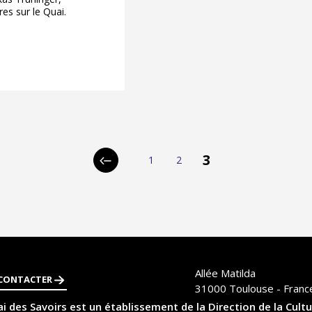
es sur le Quai.
pagination
3
1
2
Page
Page
Page
Page
précédente
Allée Matilda
CONTACTER
31000
Toulouse - Franc
i des Savoirs est un établissement de la Direction de la Cultu