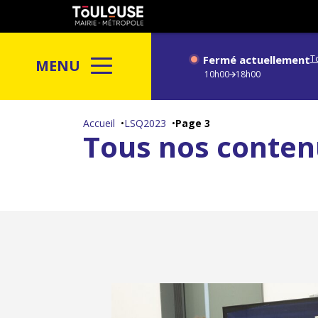
Gestion de vos préférences sur les cookies
Toulouse
métropole
Fermé actuellement
T
MENU
10h00
18h00
Aller
au
Accueil
LSQ2023
Page 3
Tous nos conten
contenu
principal