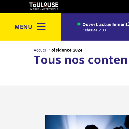
Gestion de vos préférences sur les cookies
Toulouse
métropole
Ouvert actuellement
MENU
10h00
18h00
Aller
au
Accueil
Résidence 2024
Tous nos conten
contenu
principal