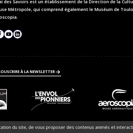
i des Savoirs est un établissement de la Direction de la Cultu
se Métropole, qui comprend également le Muséum de Toulouse
oscopia.
agram
Facebook
YouTube
LinkedIn
SOUSCRIRE À LA NEWSLETTER
En
En
savoir
savoir
plus
plus
ntation du site, de vous proposer des contenus animés et interact
ploi
Plan du site
Crédits et mentions légales
Accessibilité (partielleme