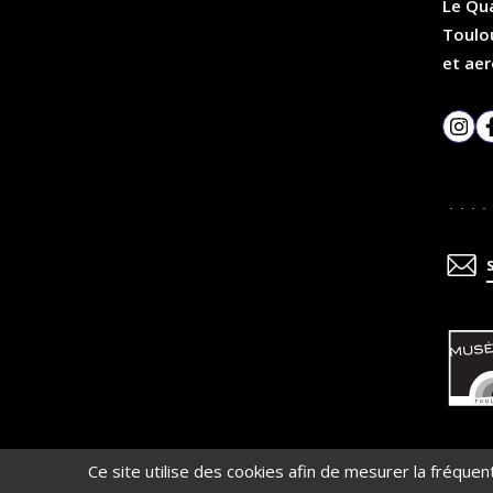
Le Qua
Toulou
et aer
Inst
En
savoir
plus
Ce site utilise des cookies afin de mesurer la fréque
Contacts
Infos pratiques
Offres d’em