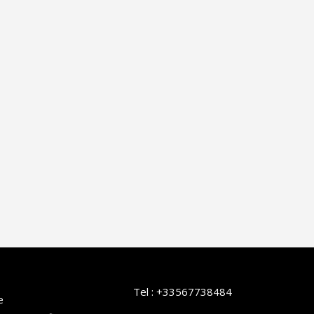
Tel :
+33567738484
e