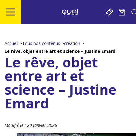
Gestion de vos préférences sur les cookies
Aller
Aller
Aller
Aller
au
à
à
au
contenu
la
la
pied
Accueil
Tous nos contenus
création
principal
navigation
recherche
de
Le rêve, objet entre art et science – Justine Emard
page
Le rêve, objet
entre art et
science – Justine
Emard
Modifié le :
20 janvier 2026