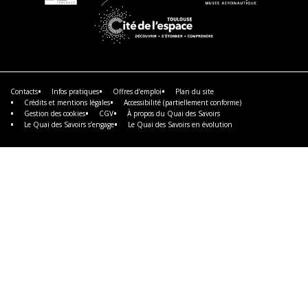
En
En
En
savoir
savoir
savoir
plus
plus
plus
En
savoir
plus
Contacts
Infos pratiques
Offres d’emploi
Plan du site
Crédits et mentions légales
Accessibilité (partiellement conforme)
Gestion des cookies
CGV
À propos du Quai des Savoirs
Le Quai des Savoirs s’engage
Le Quai des Savoirs en évolution