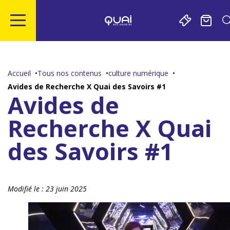
Gestion de vos préférences sur les cookies
Aller
Aller
Aller
Aller
au
à
à
au
contenu
la
la
pied
Accueil
Tous nos contenus
culture numérique
principal
navigation
recherche
de
Avides de Recherche X Quai des Savoirs #1
page
Avides de
Recherche X Quai
des Savoirs #1
Modifié le :
23 juin 2025