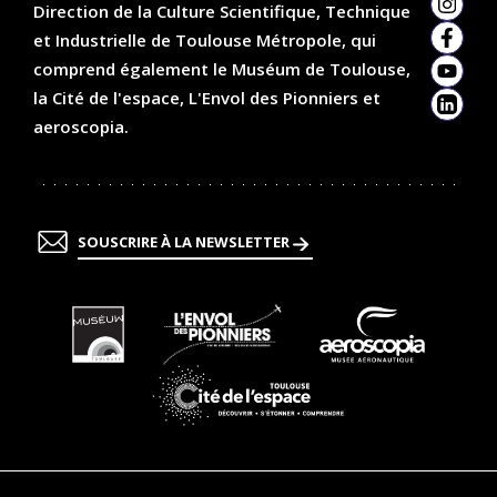
Direction de la Culture Scientifique, Technique
Insta
et Industrielle de Toulouse Métropole, qui
Faceb
comprend également le Muséum de Toulouse,
YouTu
la Cité de l'espace, L'Envol des Pionniers et
Linked
aeroscopia.
SOUSCRIRE À LA NEWSLETTER
En
En
En
savoir
savoir
savoir
plus
plus
plus
En
savoir
plus