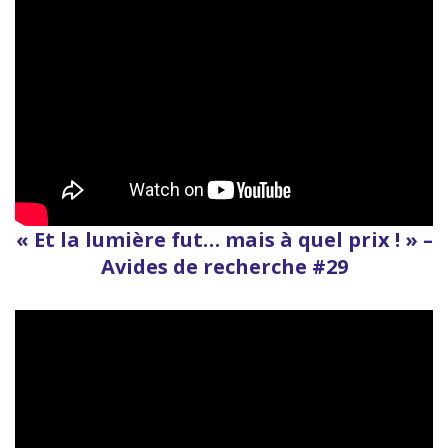
« Et la lumière fut… mais à quel prix ! » –
Avides de recherche #29