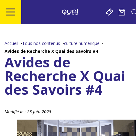
Gestion de vos préférences sur les cookies
Aller
Aller
Aller
Aller
au
à
à
au
contenu
la
la
pied
Accueil
Tous nos contenus
culture numérique
principal
navigation
recherche
de
Avides de Recherche X Quai des Savoirs #4
page
Avides de
Recherche X Quai
des Savoirs #4
Modifié le :
23 juin 2025