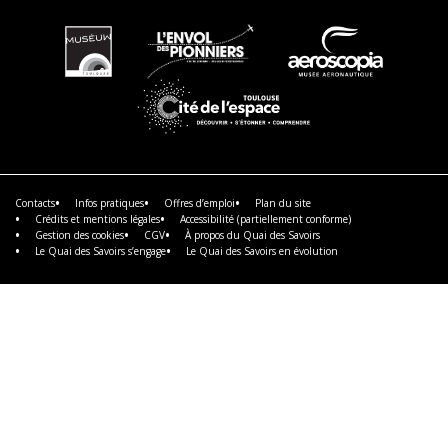
En
En
En
savoir
savoir
savoir
plus
plus
plus
En
savoir
plus
Contacts
Infos pratiques
Offres d’emploi
Plan du site
Crédits et mentions légales
Accessibilité (partiellement conforme)
Gestion des cookies
CGV
À propos du Quai des Savoirs
Le Quai des Savoirs s’engage
Le Quai des Savoirs en évolution