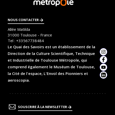
savoir
plus
NOUS CONTACTER
Allée Matilda
31000
Toulouse - France
Tel :
+33567738484
Le Quai des Savoirs est un établissement de la
Direction de la Culture Scientifique, Technique
Insta
et Industrielle de Toulouse Métropole, qui
Faceb
comprend également le Muséum de Toulouse,
YouTu
la Cité de l'espace, L'Envol des Pionniers et
Linked
aeroscopia.
SOUSCRIRE À LA NEWSLETTER