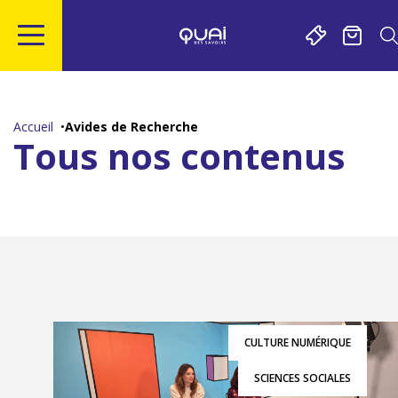
Gestion de vos préférences sur les cookies
Aller
Aller
Aller
Aller
au
à
à
au
contenu
la
la
pied
Accueil
Avides de Recherche
principal
navigation
recherche
de
Tous nos contenus
page
CULTURE NUMÉRIQUE
SCIENCES SOCIALES