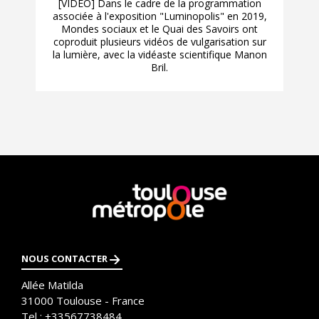
[VIDÉO] Dans le cadre de la programmation
associée à l'exposition "Luminopolis" en 2019,
Mondes sociaux et le Quai des Savoirs ont
coproduit plusieurs vidéos de vulgarisation sur
la lumière, avec la vidéaste scientifique Manon
Bril.
En
savoir
plus
NOUS CONTACTER
Allée Matilda
31000
Toulouse - France
Tel :
+33567738484