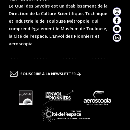
Le Quai des Savoirs est un établissement de la
Direction de la Culture Scientifique, Technique
Insta
et Industrielle de Toulouse Métropole, qui
Faceb
comprend également le Muséum de Toulouse,
YouTu
la Cité de l'espace, L'Envol des Pionniers et
Linked
aeroscopia.
SOUSCRIRE À LA NEWSLETTER
En
En
En
savoir
savoir
savoir
plus
plus
plus
En