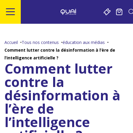
Gestion de vos préférences sur les cookies
Aller
Aller
Aller
Aller
au
à
à
au
contenu
la
la
pied
Accueil
Tous nos contenus
éducation aux médias
principal
navigation
recherche
de
Comment lutter contre la désinformation à l’ère de
page
l’intelligence artificielle ?
Comment lutter
contre la
désinformation à
l’ère de
l’intelligence