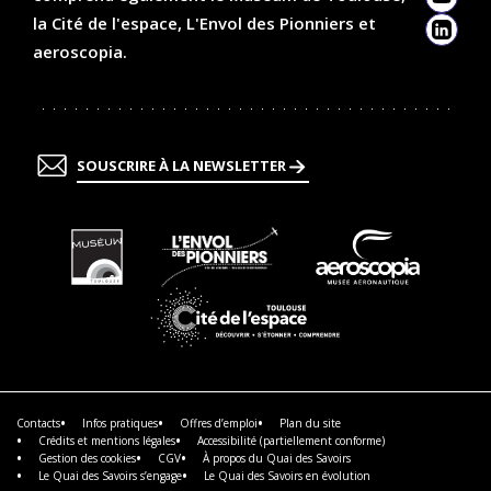
YouTu
la Cité de l'espace, L'Envol des Pionniers et
Linked
aeroscopia.
SOUSCRIRE À LA NEWSLETTER
En
En
En
savoir
savoir
savoir
plus
plus
plus
En
savoir
plus
Contacts
Infos pratiques
Offres d’emploi
Plan du site
Crédits et mentions légales
Accessibilité (partiellement conforme)
Gestion des cookies
CGV
À propos du Quai des Savoirs
Le Quai des Savoirs s’engage
Le Quai des Savoirs en évolution