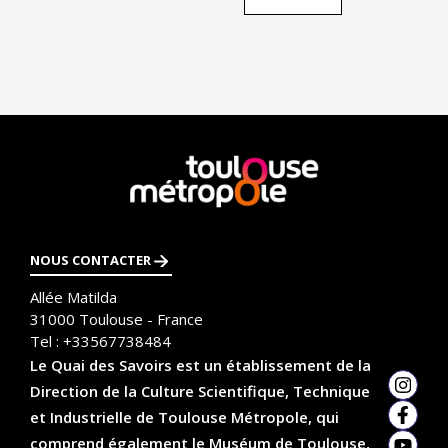
En
savoir
plus
NOUS CONTACTER
Allée Matilda
31000
Toulouse - France
Tel :
+33567738484
Le Quai des Savoirs est un établissement de la
Direction de la Culture Scientifique, Technique
Insta
et Industrielle de Toulouse Métropole, qui
Faceb
comprend également le Muséum de Toulouse,