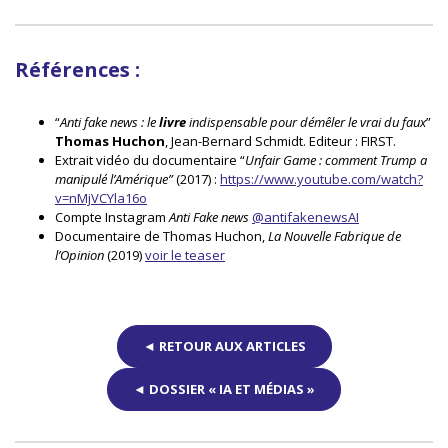
Références
:
“
Anti fake news : le
livre
indispensable pour démêler le vrai du faux
”
Thomas Huchon
, Jean-Bernard Schmidt. Editeur : FIRST.
Extrait vidéo du documentaire “
Unfair Game : comment Trump a
manipulé l’Amérique”
(2017) :
https://www.youtube.com/watch?
v=nMjVCYla16o
Compte Instagram
Anti Fake news
@antifakenewsAI
Documentaire de Thomas Huchon,
La Nouvelle Fabrique de
l’Opinion
(2019)
voir le teaser
◄ RETOUR AUX ARTICLES
◄ DOSSIER « IA ET MÉDIAS »