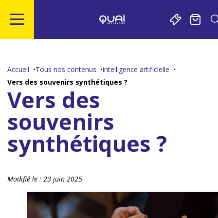
Gestion de vos préférences sur les cookies
Aller
Aller
Aller
Aller
au
à
à
au
contenu
la
la
pied
Accueil
Tous nos contenus
intelligence artificielle
principal
navigation
recherche
de
Vers des souvenirs synthétiques ?
page
Vers des
souvenirs
synthétiques ?
Modifié le :
23 juin 2025