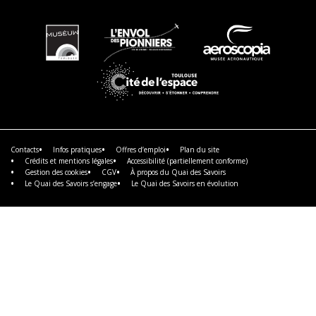
En
En
En
savoir
savoir
savoir
plus
plus
plus
En
savoir
plus
Contacts
Infos pratiques
Offres d’emploi
Plan du site
Crédits et mentions légales
Accessibilité (partiellement conforme)
Gestion des cookies
CGV
À propos du Quai des Savoirs
Le Quai des Savoirs s’engage
Le Quai des Savoirs en évolution