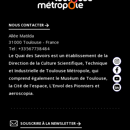
savoir
plus
NOUS CONTACTER
Allée Matilda
31000
Toulouse - France
Tel :
+33567738484
Le Quai des Savoirs est un établissement de la
Direction de la Culture Scientifique, Technique
Insta
et Industrielle de Toulouse Métropole, qui
Faceb
comprend également le Muséum de Toulouse,
YouTu
la Cité de l'espace, L'Envol des Pionniers et
Linked
aeroscopia.
SOUSCRIRE À LA NEWSLETTER