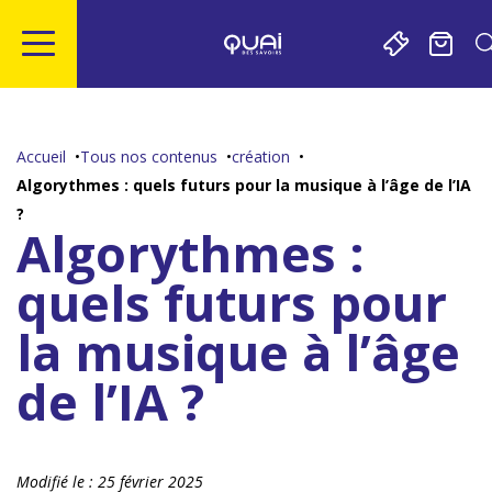
Gestion de vos préférences sur les cookies
Aller
Aller
Aller
Aller
au
à
à
au
contenu
la
la
pied
Accueil
Tous nos contenus
création
principal
navigation
recherche
de
Algorythmes : quels futurs pour la musique à l’âge de l’IA
page
?
Algorythmes :
quels futurs pour
la musique à l’âge
de l’IA ?
Modifié le :
25 février 2025