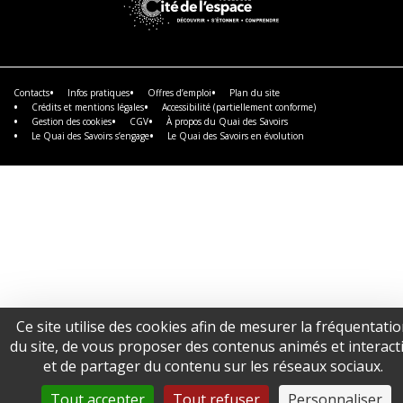
savoir
savoir
savoir
plus
plus
plus
En
savoir
plus
Contacts
Infos pratiques
Offres d’emploi
Plan du site
Crédits et mentions légales
Accessibilité (partiellement conforme)
Gestion des cookies
CGV
À propos du Quai des Savoirs
Le Quai des Savoirs s’engage
Le Quai des Savoirs en évolution
Ce site utilise des cookies afin de mesurer la fréquentati
du site, de vous proposer des contenus animés et interacti
et de partager du contenu sur les réseaux sociaux.
Tout accepter
Tout refuser
Personnaliser