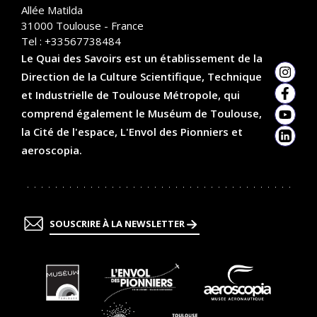
Allée Matilda
31000
Toulouse - France
Tel :
+33567738484
Le Quai des Savoirs est un établissement de la
Direction de la Culture Scientifique, Technique
Insta
et Industrielle de Toulouse Métropole, qui
Faceb
comprend également le Muséum de Toulouse,
YouTu
la Cité de l'espace, L'Envol des Pionniers et
Linked
aeroscopia.
SOUSCRIRE À LA NEWSLETTER
En
En
En