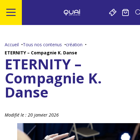
Gestion de vos préférences sur les cookies
Aller
Aller
Aller
Aller
au
à
à
au
contenu
la
la
pied
Accueil
Tous nos contenus
création
principal
navigation
recherche
de
ETERNITY – Compagnie K. Danse
page
ETERNITY –
Compagnie K.
Danse
Modifié le :
20 janvier 2026