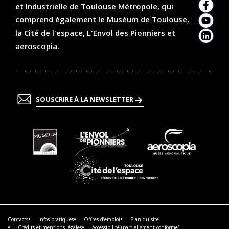
et Industrielle de Toulouse Métropole, qui
Faceb
comprend également le Muséum de Toulouse,
YouTu
la Cité de l'espace, L'Envol des Pionniers et
Linked
aeroscopia.
SOUSCRIRE À LA NEWSLETTER
En
En
En
savoir
savoir
savoir
plus
plus
plus
En
savoir
plus
Contacts
Infos pratiques
Offres d’emploi
Plan du site
Crédits et mentions légales
Accessibilité (partiellement conforme)