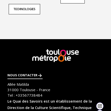
TECHNOLOGIES
En
savoir
plus
NOUS CONTACTER
Allée Matilda
31000
Toulouse - France
Tel :
+33567738484
Le Quai des Savoirs est un établissement de la
Direction de la Culture Scientifique, Technique
Insta