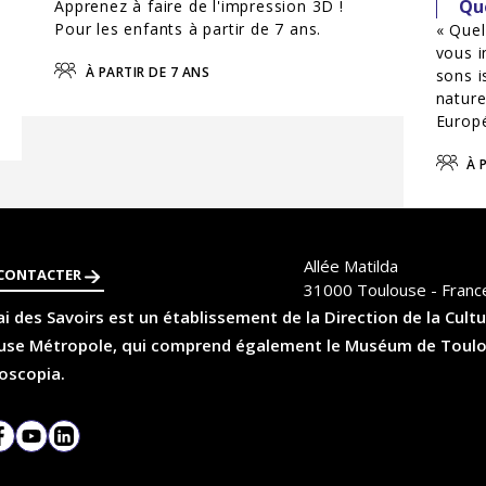
Qu
Apprenez à faire de l'impression 3D !
Pour les enfants à partir de 7 ans.
« Quel
vous i
À PARTIR DE 7 ANS
sons 
nature
Europ
À P
Allée Matilda
CONTACTER
31000
Toulouse - Franc
i des Savoirs est un établissement de la Direction de la Cultu
se Métropole, qui comprend également le Muséum de Toulouse
oscopia.
agram
Facebook
YouTube
LinkedIn