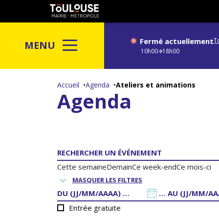
Gestion de vos préférences sur les cookies
Toulouse
métropole
Fermé actuellement
T
MENU
10h00
18h00
Aller
au
Accueil
Agenda
Ateliers et animations
Agenda
contenu
principal
Cette semaine
Demain
Ce week-end
Ce mois-ci
MASQUER LES FILTRES
DATE
DATE
DE
DE
Entrée gratuite
DÉBUT
FIN