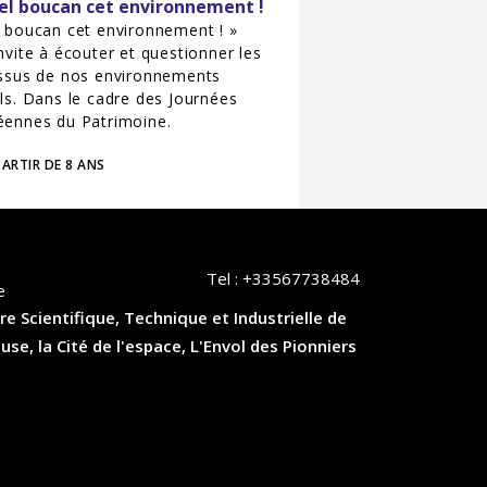
el boucan cet environnement !
 boucan cet environnement ! »
nvite à écouter et questionner les
issus de nos environnements
ls. Dans le cadre des Journées
éennes du Patrimoine.
ARTIR DE 8 ANS
Tel :
+33567738484
e
re Scientifique, Technique et Industrielle de
, la Cité de l'espace, L'Envol des Pionniers