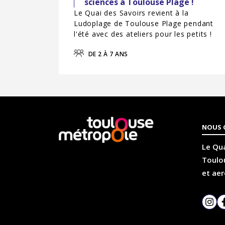
sciences à Toulouse Plage !
Le Quai des Savoirs revient à la
Ludoplage de Toulouse Plage pendant
l'été avec des ateliers pour les petits !
DE 2 À 7 ANS
En
NOUS 
savoir
plus
Le Qua
Toulou
et aer
Inst