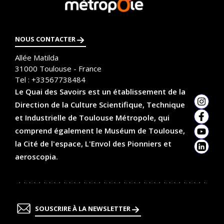
savoir
t
plus
i
NOUS CONTACTER
o
Allée Matilda
n
31000
Toulouse - France
Tel :
+33567738484
Le Quai des Savoirs est un établissement de la
Direction de la Culture Scientifique, Technique
Insta
et Industrielle de Toulouse Métropole, qui
Faceb
comprend également le Muséum de Toulouse,
YouTu
la Cité de l'espace, L'Envol des Pionniers et
Linked
aeroscopia.
SOUSCRIRE À LA NEWSLETTER