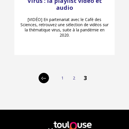
Virus : la playlist vidéo et
audio
[VIDÉO] En partenariat avec le Café des
Sciences, retrouvez une sélection de vidéos sur
la thématique virus, suite à la pandémie en
2020.
p
3
1
2
Page
Page
Page
Page
a
précédente
g
i
n
a
En