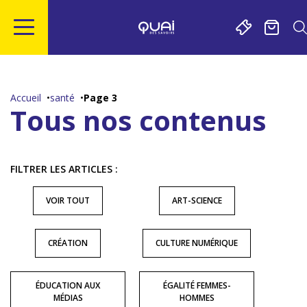
Gestion de vos préférences sur les cookies
Aller
Aller
Aller
Aller
au
à
à
au
contenu
la
la
pied
Accueil
santé
Page 3
principal
navigation
recherche
de
Tous nos contenus
page
FILTRER LES ARTICLES :
VOIR TOUT
ART-SCIENCE
CRÉATION
CULTURE NUMÉRIQUE
ÉDUCATION AUX
ÉGALITÉ FEMMES-
MÉDIAS
HOMMES