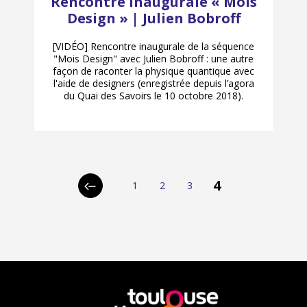
Rencontre inaugurale « Mois
Design » | Julien Bobroff
[VIDÉO] Rencontre inaugurale de la séquence
"Mois Design" avec Julien Bobroff : une autre
façon de raconter la physique quantique avec
l'aide de designers (enregistrée depuis l’agora
du Quai des Savoirs le 10 octobre 2018).
p
4
1
2
3
Page
Page
Page
Page
Page
a
précédente
g
i
n
a
En