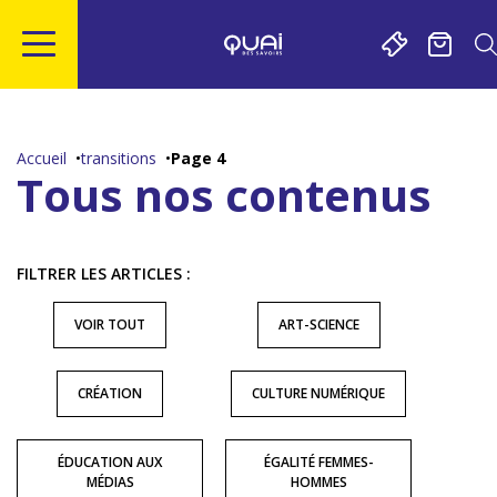
Gestion de vos préférences sur les cookies
Aller
Aller
Aller
Aller
au
à
à
au
contenu
la
la
pied
Accueil
transitions
Page 4
principal
navigation
recherche
de
Tous nos contenus
page
FILTRER LES ARTICLES :
VOIR TOUT
ART-SCIENCE
CRÉATION
CULTURE NUMÉRIQUE
ÉDUCATION AUX
ÉGALITÉ FEMMES-
MÉDIAS
HOMMES