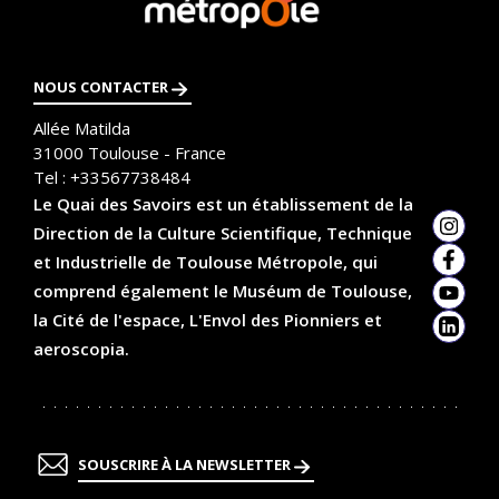
savoir
t
plus
i
NOUS CONTACTER
o
Allée Matilda
n
31000
Toulouse - France
Tel :
+33567738484
Le Quai des Savoirs est un établissement de la
Direction de la Culture Scientifique, Technique
Insta
et Industrielle de Toulouse Métropole, qui
Faceb
comprend également le Muséum de Toulouse,
YouTu
la Cité de l'espace, L'Envol des Pionniers et
Linked
aeroscopia.
SOUSCRIRE À LA NEWSLETTER