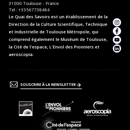
31000
Toulouse - France
Tel :
+33567738484
Le Quai des Savoirs est un établissement de la
Direction de la Culture Scientifique, Technique
Insta
et Industrielle de Toulouse Métropole, qui
Faceb
comprend également le Muséum de Toulouse,
YouTu
la Cité de l'espace, L'Envol des Pionniers et
Linked
aeroscopia.
SOUSCRIRE À LA NEWSLETTER
En
En
En
savoir
savoir
savoir