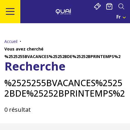
Gestion de vos préférences sur les cookies
Fr
Cho
Une
Aller
Aller
Aller
Aller
Lan
au
à
à
au
Act
contenu
la
la
pied
:
Accueil
Fra
principal
navigation
recherche
de
Vous avez cherché
page
%2525255BVACANCES%25252BDE%25252BPRINTEMPS%2
Recherche
%2525255BVACANCES%2525
2BDE%25252BPRINTEMPS%2
0 résultat