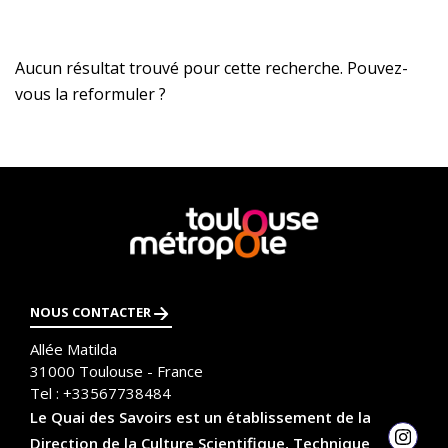
Aucun résultat trouvé pour cette recherche. Pouvez-
vous la reformuler ?
En
savoir
plus
NOUS CONTACTER
Allée Matilda
31000
Toulouse - France
Tel :
+33567738484
Le Quai des Savoirs est un établissement de la
Direction de la Culture Scientifique, Technique
Insta