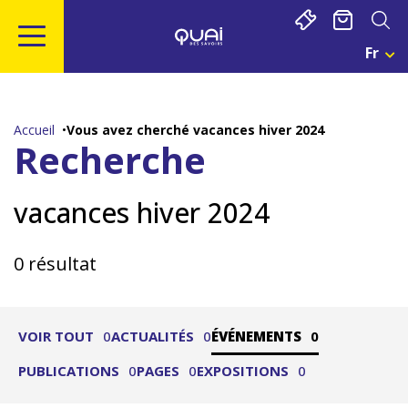
Gestion de vos préférences sur les cookies
Fr
Cho
Une
Aller
Aller
Aller
Aller
Lan
au
à
à
au
Act
contenu
la
la
pied
:
Accueil
Vous avez cherché vacances hiver 2024
Fra
principal
navigation
recherche
de
Recherche
page
vacances hiver 2024
0 résultat
VOIR TOUT
0
ACTUALITÉS
0
ÉVÉNEMENTS
0
PUBLICATIONS
0
PAGES
0
EXPOSITIONS
0