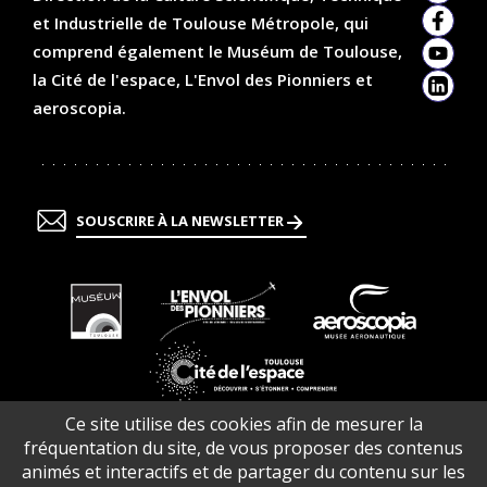
et Industrielle de Toulouse Métropole, qui
Faceb
comprend également le Muséum de Toulouse,
YouTu
la Cité de l'espace, L'Envol des Pionniers et
Linked
aeroscopia.
SOUSCRIRE À LA NEWSLETTER
En
En
En
savoir
savoir
savoir
plus
plus
plus
En
Ce site utilise des cookies afin de mesurer la
savoir
fréquentation du site, de vous proposer des contenus
plus
animés et interactifs et de partager du contenu sur les
Contacts
Infos pratiques
Offres d’emploi
Plan du site