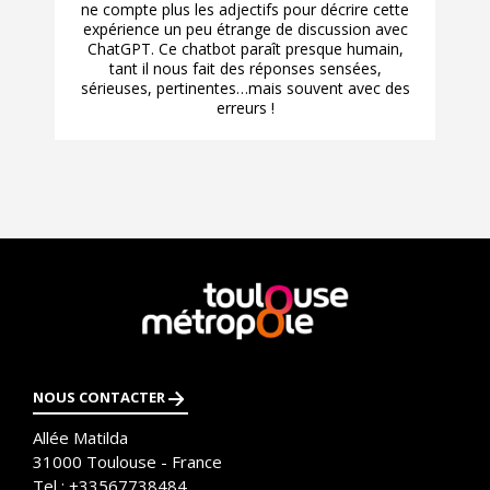
ne compte plus les adjectifs pour décrire cette
expérience un peu étrange de discussion avec
ChatGPT. Ce chatbot paraît presque humain,
tant il nous fait des réponses sensées,
sérieuses, pertinentes…mais souvent avec des
erreurs !
En
savoir
plus
NOUS CONTACTER
Allée Matilda
31000
Toulouse - France
Tel :
+33567738484