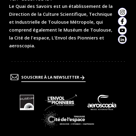
Le Quai des Savoirs est un établissement de la
Direction de la Culture Scientifique, Technique
Insta
et Industrielle de Toulouse Métropole, qui
Faceb
comprend également le Muséum de Toulouse,
YouTu
la Cité de l'espace, L'Envol des Pionniers et
Linked
aeroscopia.
SOUSCRIRE À LA NEWSLETTER
En
En
En
savoir
savoir
savoir
plus
plus
plus
En