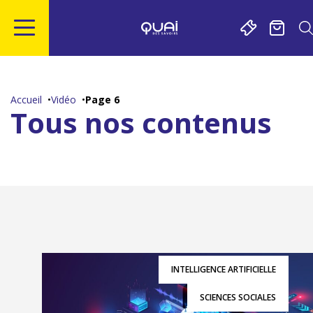
Gestion de vos préférences sur les cookies
Aller
Aller
Aller
Aller
au
à
à
au
contenu
la
la
pied
Accueil
Vidéo
Page 6
principal
navigation
recherche
de
Tous nos contenus
page
INTELLIGENCE ARTIFICIELLE
SCIENCES SOCIALES