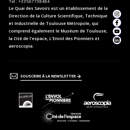
Tel :
+33567738484
Le Quai des Savoirs est un établissement de la
Direction de la Culture Scientifique, Technique
Insta
et Industrielle de Toulouse Métropole, qui
Faceb
comprend également le Muséum de Toulouse,
YouTu
la Cité de l'espace, L'Envol des Pionniers et
Linked
aeroscopia.
SOUSCRIRE À LA NEWSLETTER
En
En
En
savoir
savoir
savoir
plus
plus
plus
En