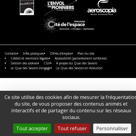
En
En
En
savoir
savoir
savoir
plus
plus
plus
En
savoir
plus
Contacts
Infos pratiques
Offres d’emploi
Plan du site
Crédits et mentions légales
Accessibilité (partiellement conforme)
Gestion des cookies
CGV
À propos du Quai des Savoirs
Le Quai des Savoirs s’engage
Le Quai des Savoirs en évolution
Ce site utilise des cookies afin de mesurer la fréquentatio
du site, de vous proposer des contenus animés et
interactifs et de partager du contenu sur les réseaux
sociaux.
Tout accepter
Tout refuser
Personnaliser