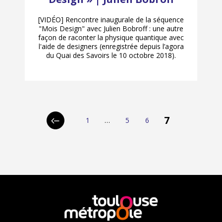
[VIDÉO] Rencontre inaugurale de la séquence
"Mois Design" avec Julien Bobroff : une autre
façon de raconter la physique quantique avec
l'aide de designers (enregistrée depuis l’agora
du Quai des Savoirs le 10 octobre 2018).
p
7
1
…
5
6
Page
Page
Page
Page
Page
a
précédente
g
i
n
a
En
savoir
plus