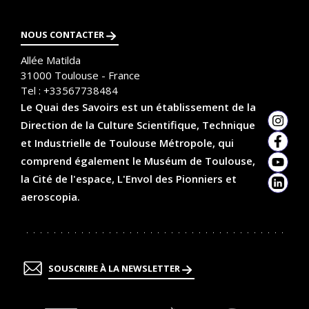
t
i
NOUS CONTACTER
o
Allée Matilda
n
31000
Toulouse - France
Tel :
+33567738484
Le Quai des Savoirs est un établissement de la
Direction de la Culture Scientifique, Technique
Insta
et Industrielle de Toulouse Métropole, qui
Faceb
comprend également le Muséum de Toulouse,
YouTu
la Cité de l'espace, L'Envol des Pionniers et
Linked
aeroscopia.
SOUSCRIRE À LA NEWSLETTER