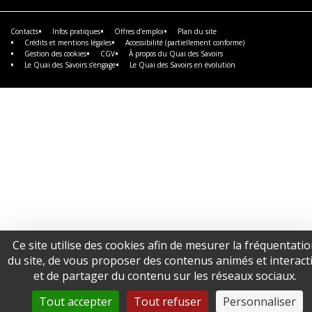
savoir
plus
Contacts
Infos pratiques
Offres d’emploi
Plan du site
Crédits et mentions légales
Accessibilité (partiellement conforme)
Gestion des cookies
CGV
À propos du Quai des Savoirs
Le Quai des Savoirs s’engage
Le Quai des Savoirs en évolution
Ce site utilise des cookies afin de mesurer la fréquentati
du site, de vous proposer des contenus animés et interacti
et de partager du contenu sur les réseaux sociaux.
Tout accepter
Tout refuser
Personnaliser