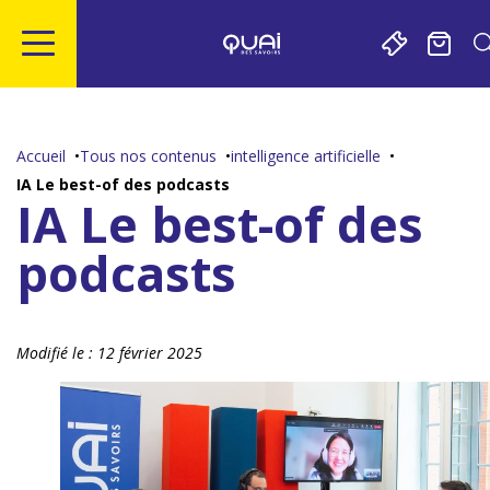
Gestion de vos préférences sur les cookies
Aller
Aller
Aller
Aller
au
à
à
au
contenu
la
la
pied
Accueil
Tous nos contenus
intelligence artificielle
principal
navigation
recherche
de
IA Le best-of des podcasts
page
IA Le best-of des
podcasts
Modifié le :
12 février 2025