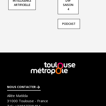
INTELLIGENCE
DVF
ARTIFICIELLE
SAISON
4
PODCAST
En
savoir
plus
NOUS CONTACTER
Allée Matilda
31000
Toulouse - France
Tel :
+33567738484