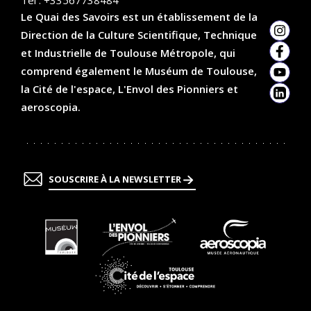
Le Quai des Savoirs est un établissement de la
Direction de la Culture Scientifique, Technique
Insta
et Industrielle de Toulouse Métropole, qui
Faceb
comprend également le Muséum de Toulouse,
YouTu
la Cité de l'espace, L'Envol des Pionniers et
Linked
aeroscopia.
SOUSCRIRE À LA NEWSLETTER
En
En
En
savoir
savoir
savoir
plus
plus
plus
En