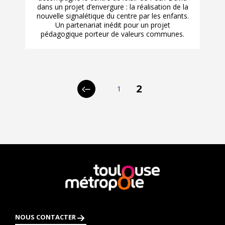
dans un projet d’envergure : la réalisation de la
nouvelle signalétique du centre par les enfants.
Un partenariat inédit pour un projet
pédagogique porteur de valeurs communes.
p
2
1
Page
Page
Page
a
précédente
g
i
n
a
En
savoir
t
plus
i
NOUS CONTACTER