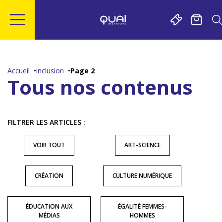
Gestion de vos préférences sur les cookies
Aller
Aller
Aller
Aller
au
à
à
au
contenu
la
la
pied
Accueil
inclusion
Page 2
principal
navigation
recherche
de
Tous nos contenus
page
FILTRER LES ARTICLES :
VOIR TOUT
ART-SCIENCE
CRÉATION
CULTURE NUMÉRIQUE
ÉDUCATION AUX
ÉGALITÉ FEMMES-
MÉDIAS
HOMMES