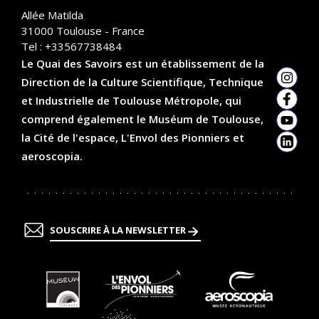
o
Allée Matilda
n
31000
Toulouse - France
Tel :
+33567738484
Le Quai des Savoirs est un établissement de la
Direction de la Culture Scientifique, Technique
Insta
et Industrielle de Toulouse Métropole, qui
Faceb
comprend également le Muséum de Toulouse,
YouTu
la Cité de l'espace, L'Envol des Pionniers et
Linked
aeroscopia.
SOUSCRIRE À LA NEWSLETTER
En
En
En