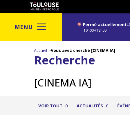
Gestion de vos préférences sur les cookies
Toulouse
métropole
Fermé actuellement
T
MENU
10h00
18h00
Aller
au
Accueil
Vous avez cherché [CINEMA IA]
Recherche
contenu
principal
[CINEMA IA]
VOIR TOUT
0
ACTUALITÉS
0
ÉVÉN