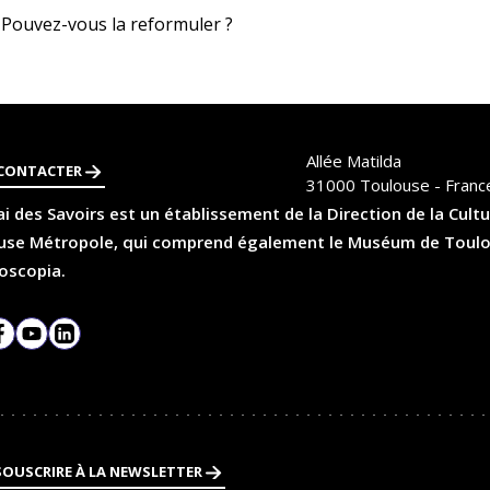
 Pouvez-vous la reformuler ?
Allée Matilda
CONTACTER
31000
Toulouse - Franc
i des Savoirs est un établissement de la Direction de la Cultu
se Métropole, qui comprend également le Muséum de Toulouse
oscopia.
agram
Facebook
YouTube
LinkedIn
SOUSCRIRE À LA NEWSLETTER