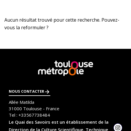
Aucun résultat trouvé pour cette recherche. Pouvez-
vous la reformuler ?
En
savoir
plus
NOUS CONTACTER
Allée Matilda
31000
Toulouse - France
Tel :
+33567738484
Le Quai des Savoirs est un établissement de la
Direction de la Culture Scientifique, Technique
Insta