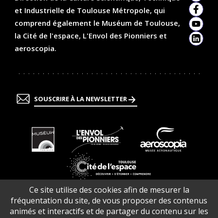
et Industrielle de Toulouse Métropole, qui
Faceb
comprend également le Muséum de Toulouse,
YouTu
la Cité de l'espace, L'Envol des Pionniers et
Linked
aeroscopia.
SOUSCRIRE À LA NEWSLETTER
En
En
En
savoir
savoir
savoir
plus
plus
plus
En
Ce site utilise des cookies afin de mesurer la
savoir
fréquentation du site, de vous proposer des contenus
plus
animés et interactifs et de partager du contenu sur les
Contacts
Infos pratiques
Offres d’emploi
Plan du site