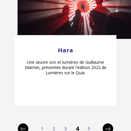
Hara
Une œuvre son et lumières de Guillaume
Marmin, présentée durant l'édition 2022 de
Lumières sur le Quai.
p
4
1
2
3
5
Page
Page
Page
Page
Page
Page
Page