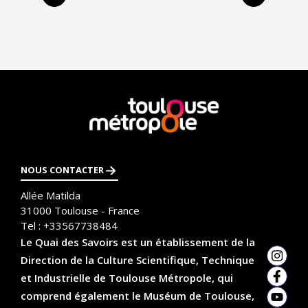
a
précédente
suivante
g
i
n
a
En
savoir
t
plus
i
NOUS CONTACTER
o
Allée Matilda
n
31000
Toulouse - France
Tel :
+33567738484
Le Quai des Savoirs est un établissement de la
Direction de la Culture Scientifique, Technique
Insta
et Industrielle de Toulouse Métropole, qui
Faceb
comprend également le Muséum de Toulouse,
YouTu