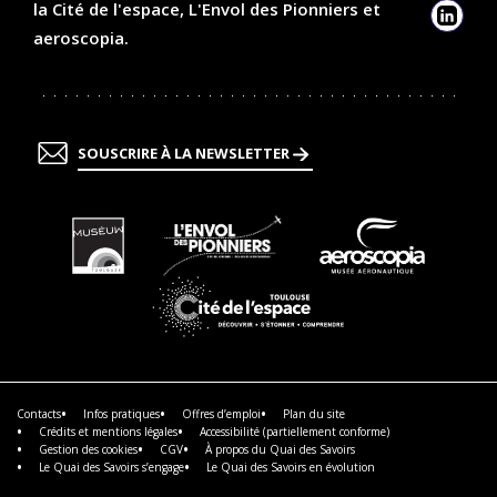
la Cité de l'espace, L'Envol des Pionniers et
Linked
aeroscopia.
SOUSCRIRE À LA NEWSLETTER
En
En
En
savoir
savoir
savoir
plus
plus
plus
En
savoir
plus
Contacts
Infos pratiques
Offres d’emploi
Plan du site
Crédits et mentions légales
Accessibilité (partiellement conforme)
Gestion des cookies
CGV
À propos du Quai des Savoirs
Le Quai des Savoirs s’engage
Le Quai des Savoirs en évolution