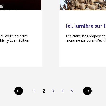
Ici, lumière sur 
 au cours de deux
Les crâneuses proposent 
Thierry Loa - édition
monumental durant l'éditi
pagination
2
1
3
4
5
Page
Page
Page
Page
Page
Page
Page
précédente
suivante