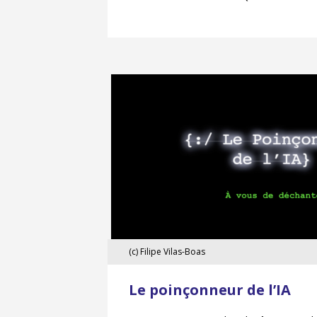
(c) Filipe Vilas-Boas
(c)
Filipe
Le poinçonneur de l’IA
Vilas-