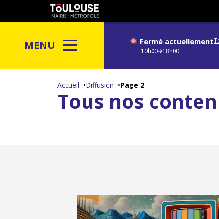
Gestion de vos préférences sur les cookies
Toulouse
métropole
Fermé actuellement
T
MENU
10h00
18h00
Aller
au
Accueil
Diffusion
Page 2
Tous nos conten
contenu
principal