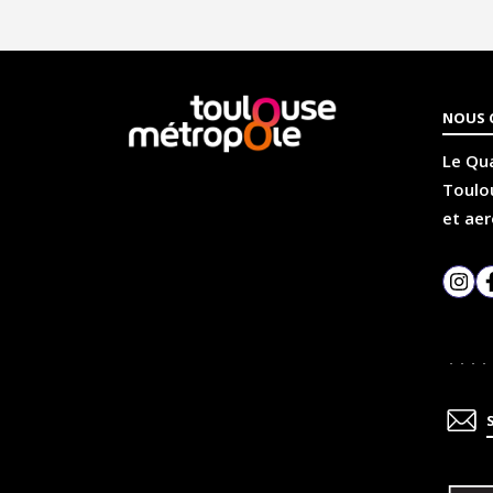
En
NOUS 
savoir
plus
Le Qua
Toulou
et aer
Inst