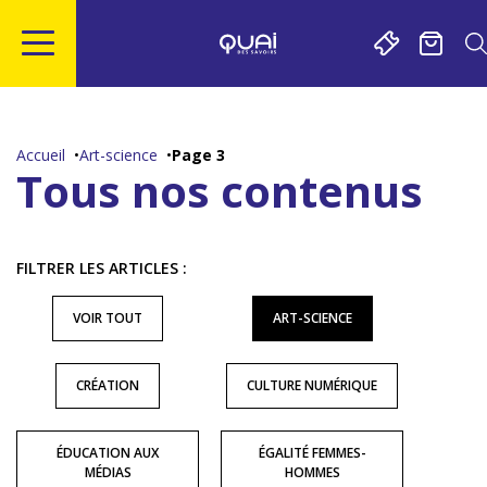
Gestion de vos préférences sur les cookies
Aller
Aller
Aller
Aller
au
à
à
au
contenu
la
la
pied
Accueil
Art-science
Page 3
principal
navigation
recherche
de
Tous nos contenus
page
FILTRER LES ARTICLES :
VOIR TOUT
ART-SCIENCE
CRÉATION
CULTURE NUMÉRIQUE
ÉDUCATION AUX
ÉGALITÉ FEMMES-
MÉDIAS
HOMMES