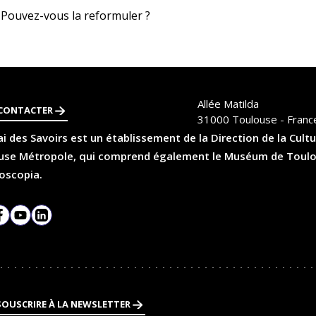
 Pouvez-vous la reformuler ?
Allée Matilda
CONTACTER
31000
Toulouse - Franc
i des Savoirs est un établissement de la Direction de la Cultu
se Métropole, qui comprend également le Muséum de Toulouse
oscopia.
agram
Facebook
YouTube
LinkedIn
SOUSCRIRE À LA NEWSLETTER