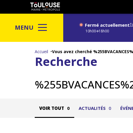
Gestion de vos préférences sur les cookies
Toulouse
métropole
Fermé actuellement
T
MENU
10h00
18h00
Aller
au
Accueil
Vous avez cherché %255BVACANCE
Recherche
contenu
principal
%255BVACANCES%
VOIR TOUT
0
ACTUALITÉS
0
ÉVÉN