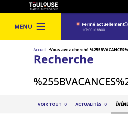
Gestion de vos préférences sur les cookies
Toulouse
métropole
Fermé actuellement
T
MENU
10h00
18h00
Aller
au
Accueil
Vous avez cherché %255BVACANCE
Recherche
contenu
principal
%255BVACANCES%
VOIR TOUT
0
ACTUALITÉS
0
ÉVÉN