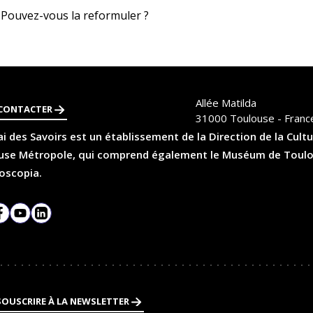
 Pouvez-vous la reformuler ?
Allée Matilda
CONTACTER
31000
Toulouse - Franc
i des Savoirs est un établissement de la Direction de la Cultu
se Métropole, qui comprend également le Muséum de Toulouse
oscopia.
agram
Facebook
YouTube
LinkedIn
SOUSCRIRE À LA NEWSLETTER