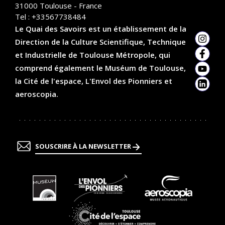
31000
Toulouse - France
Tel :
+33567738484
Le Quai des Savoirs est un établissement de la
Direction de la Culture Scientifique, Technique
Insta
et Industrielle de Toulouse Métropole, qui
Faceb
comprend également le Muséum de Toulouse,
YouTu
la Cité de l'espace, L'Envol des Pionniers et
Linked
aeroscopia.
SOUSCRIRE À LA NEWSLETTER
En
En
En
savoir
savoir
savoir