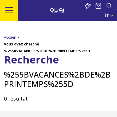
Gestion de vos préférences sur les cookies
Fr
Cho
Une
Aller
Aller
Aller
Aller
Lan
au
à
à
au
Act
contenu
la
la
pied
:
Accueil
Fra
principal
navigation
recherche
de
Vous avez cherché
page
%255BVACANCES%2BDE%2BPRINTEMPS%255D
Recherche
%255BVACANCES%2BDE%2B
PRINTEMPS%255D
0 résultat