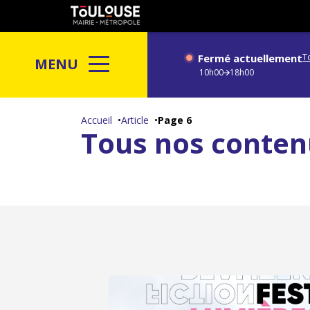
Gestion de vos préférences sur les cookies
Toulouse
métropole
Fermé actuellement
T
MENU
10h00
18h00
Aller
au
Accueil
Article
Page 6
Tous nos conten
contenu
principal