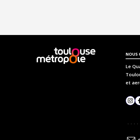
En
NOUS 
savoir
plus
Le Qua
Toulou
et aer
Inst