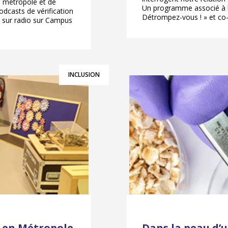
e métropole et de
Un programme associé à l’e
odcasts de vérification
Détrompez-vous ! » et co-
ion sur radio sur Campus
INCLUSION
te en Métropole
Dans la peau d’u