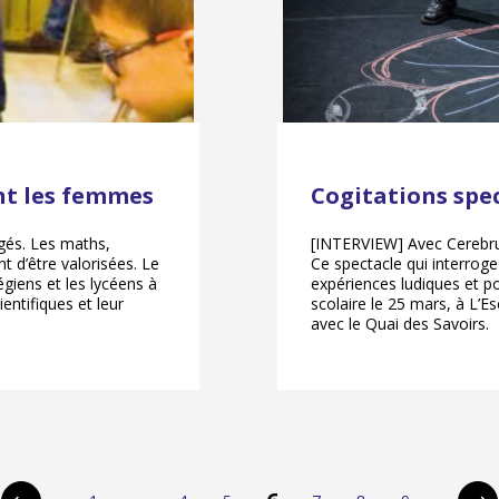
nt les femmes
Cogitations spe
gés. Les maths,
[INTERVIEW] Avec Cerebrum,
 d’être valorisées. Le
Ce spectacle qui interroge
égiens et les lycéens à
expériences ludiques et p
entifiques et leur
scolaire le 25 mars, à L’Es
avec le Quai des Savoirs.
pagination