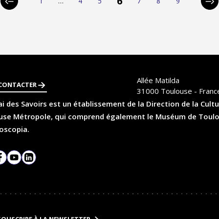
6
1
…
4
5
7
8
9
Page
Page
Page
Page
Page
Page
Page
Page
Pa
précédente
sui
Allée Matilda
CONTACTER
31000
Toulouse - Franc
i des Savoirs est un établissement de la Direction de la Cultu
se Métropole, qui comprend également le Muséum de Toulouse
oscopia.
agram
Facebook
YouTube
LinkedIn
SOUSCRIRE À LA NEWSLETTER