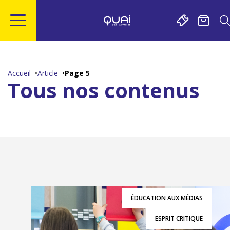
Gestion de vos préférences sur les cookies
Aller
Aller
Aller
Aller
au
à
à
au
contenu
la
la
pied
Accueil
Article
Page 5
principal
navigation
recherche
de
Tous nos contenus
page
ÉDUCATION AUX MÉDIAS
ESPRIT CRITIQUE