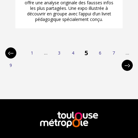
offre une analyse originale des fausses infos
les plus partagées. Une expo illustrée à
découvrir en groupe avec l’appui d’un livret
pédagogique spécialement conçu.
p
5
1
…
3
4
6
7
…
Page
Page
Page
Page
Page
Page
Page
a
précédente
9
Page
Page
g
suiva
i
n
a
t
En
savoir
i
plus