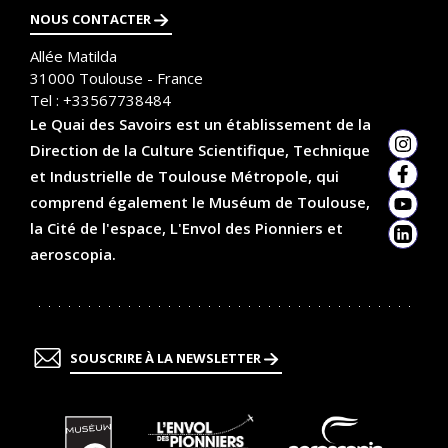
o
NOUS CONTACTER
n
Allée Matilda
31000
Toulouse - France
Tel :
+33567738484
Le Quai des Savoirs est un établissement de la
Direction de la Culture Scientifique, Technique
Insta
et Industrielle de Toulouse Métropole, qui
Faceb
comprend également le Muséum de Toulouse,
YouTu
la Cité de l'espace, L'Envol des Pionniers et
Linked
aeroscopia.
SOUSCRIRE À LA NEWSLETTER