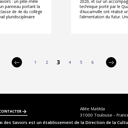
avoirs : un pêle-mêle
2020, et sur un accompagn
 un panneau portant la
technique porté par le Qua
 classe de 4e du collège
d’Aucamville ont réalisé u
il pluridisciplinaire
l’alimentation du futur. Un
pagination
3
1
2
4
5
6
Page
Page
Page
Page
Page
Page
Page
Page
précédente
suivante
Allée Matilda
CONTACTER
31000
Toulouse - Franc
i des Savoirs est un établissement de la Direction de la Cultu