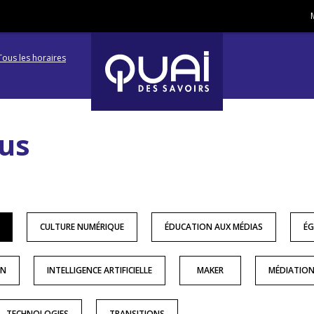
Tous les horaires
Aller
Aller
à
à
us
la
la
navigation
recherc
CULTURE NUMÉRIQUE
ÉDUCATION AUX MÉDIAS
ÉG
ON
INTELLIGENCE ARTIFICIELLE
MAKER
MÉDIATIO
TECHNOLOGIES
TRANSITIONS