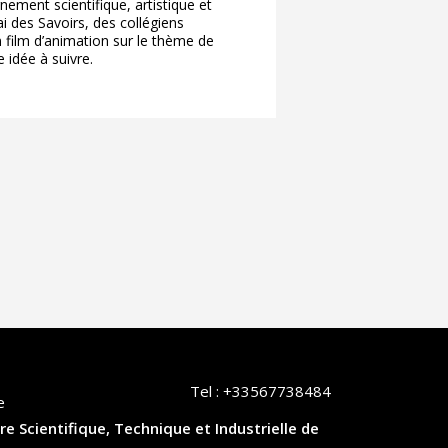
ement scientifique, artistique et
i des Savoirs, des collégiens
n film d’animation sur le thème de
e idée à suivre.
Tel :
+33567738484
e
re Scientifique, Technique et Industrielle de