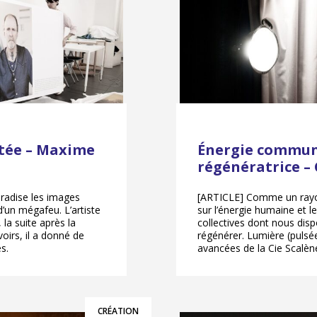
ntée – Maxime
Énergie communi
régénératrice –
radise les images
[ARTICLE] Comme un rayo
’un mégafeu. L’artiste
sur l’énergie humaine et l
 la suite après la
collectives dont nous disp
oirs, il a donné de
régénérer. Lumière (pulsée
s.
avancées de la Cie Scalèn
CRÉATION