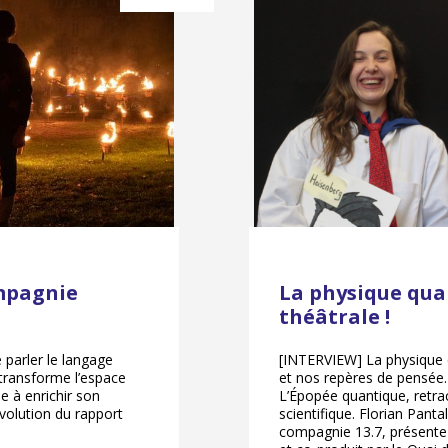
ompagnie
La physique qua
théâtrale !
parler le langage
[INTERVIEW] La physique 
 transforme l’espace
et nos repères de pensée. 
e à enrichir son
L’Épopée quantique, retrac
volution du rapport
scientifique. Florian Pantal
compagnie 13.7, présente 