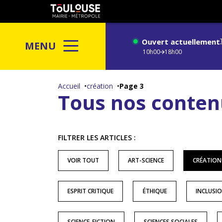
Gestion de vos préférences sur les cookies
Toulouse
métropole
Ouvert actuellement
MENU
10h00
18h00
Aller
au
Accueil
création
Page 3
Tous nos conten
contenu
principal
FILTRER LES ARTICLES :
VOIR TOUT
ART-SCIENCE
CRÉATION
ESPRIT CRITIQUE
ÉTHIQUE
INCLUSI
SCIENCE-FICTION
SCIENCES SOCIALES