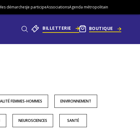
Mes démarches
Je participe
Associations
Agenda métropolitain
BILLETTERIE
BOUTIQUE
Aller
au
pied
he
de
page
ALITÉ FEMMES-HOMMES
ENVIRONNEMENT
N
NEUROSCIENCES
SANTÉ