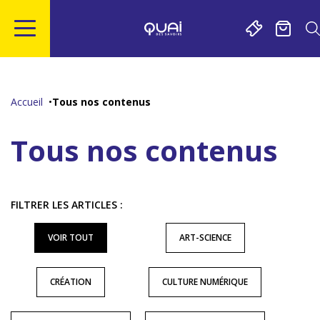
Gestion de vos préférences sur les cookies
Aller
Aller
Aller
Aller
au
à
à
au
contenu
la
la
pied
Accueil
Tous nos contenus
principal
navigation
recherche
de
page
Tous nos contenus
FILTRER LES ARTICLES :
VOIR TOUT
ART-SCIENCE
CRÉATION
CULTURE NUMÉRIQUE