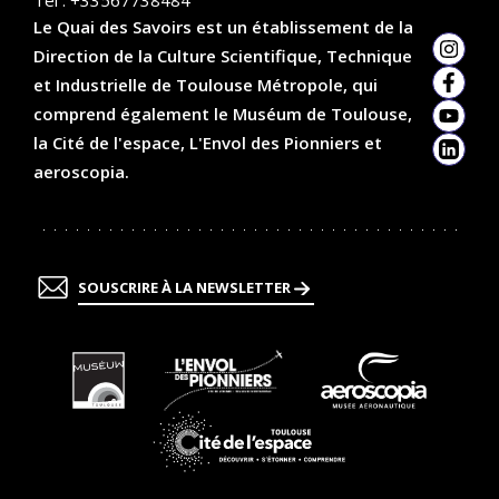
Le Quai des Savoirs est un établissement de la
Direction de la Culture Scientifique, Technique
Insta
et Industrielle de Toulouse Métropole, qui
Faceb
comprend également le Muséum de Toulouse,
YouTu
la Cité de l'espace, L'Envol des Pionniers et
Linked
aeroscopia.
SOUSCRIRE À LA NEWSLETTER
En
En
En
savoir
savoir
savoir
plus
plus
plus
En