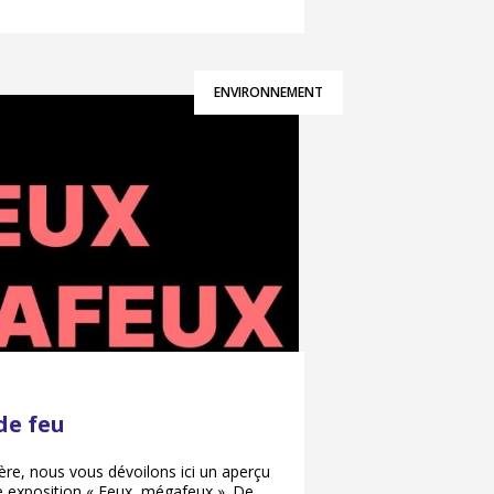
ENVIRONNEMENT
e feu
re, nous vous dévoilons ici un aperçu
e exposition « Feux, mégafeux ». De