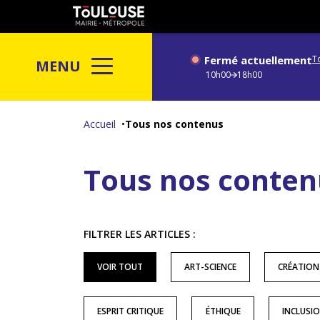
Gestion de vos préférences sur les cookies
Toulouse
métropole
Fermé actuellement
T
MENU
10h00
18h00
Aller
au
Accueil
Tous nos contenus
contenu
principal
Tous nos conten
FILTRER LES ARTICLES :
VOIR TOUT
ART-SCIENCE
CRÉATION
ESPRIT CRITIQUE
ÉTHIQUE
INCLUSI