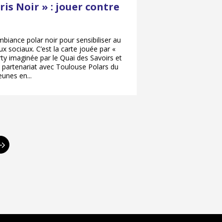
ris Noir » : jouer contre
iance polar noir pour sensibiliser au
x sociaux. C’est la carte jouée par «
rty imaginée par le Quai des Savoirs et
n partenariat avec Toulouse Polars du
eunes en...
Page
suivante