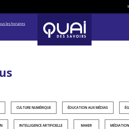
ous les horaires
Aller
Aller
à
à
la
la
navigation
recherc
us
CULTURE NUMÉRIQUE
ÉDUCATION AUX MÉDIAS
ÉG
ON
INTELLIGENCE ARTIFICIELLE
MAKER
MÉDIATIO