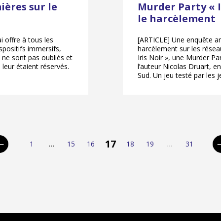
ières sur le
Murder Party « I
le harcèlement
i offre à tous les
[ARTICLE] Une enquête amb
spositifs immersifs,
harcèlement sur les réseau
 ne sont pas oubliés et
Iris Noir », une Murder Pa
leur étaient réservés.
l’auteur Nicolas Druart, e
Sud. Un jeu testé par les j
pagination
17
1
…
15
16
18
19
…
31
Page
Page
Page
Page
Page
Page
Page
Page
précédente