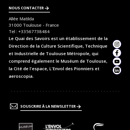
i
NOUS CONTACTER
o
Allée Matilda
n
31000
Toulouse - France
Tel :
+33567738484
Le Quai des Savoirs est un établissement de la
Direction de la Culture Scientifique, Technique
Insta
et Industrielle de Toulouse Métropole, qui
Faceb
comprend également le Muséum de Toulouse,
YouTu
la Cité de l'espace, L'Envol des Pionniers et
Linked
aeroscopia.
SOUSCRIRE À LA NEWSLETTER