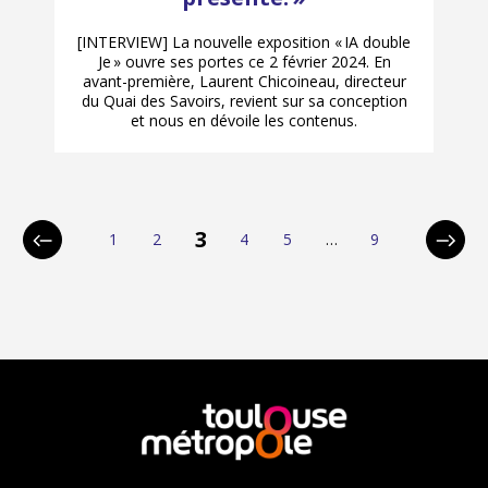
[INTERVIEW] La nouvelle exposition « IA double
Je » ouvre ses portes ce 2 février 2024. En
avant-première, Laurent Chicoineau, directeur
du Quai des Savoirs, revient sur sa conception
et nous en dévoile les contenus.
p
3
1
2
4
5
…
9
Page
Page
Page
Page
Page
Page
Page
Page
a
précédente
suivan
g
i
n
a
En
savoir
t
plus