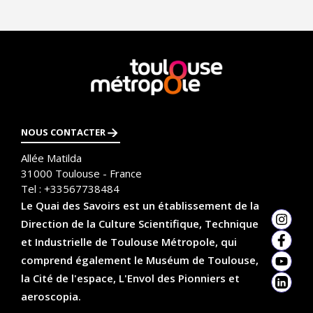
g
i
n
a
En
savoir
t
plus
i
NOUS CONTACTER
o
Allée Matilda
n
31000
Toulouse - France
Tel :
+33567738484
Le Quai des Savoirs est un établissement de la
Direction de la Culture Scientifique, Technique
Insta
et Industrielle de Toulouse Métropole, qui
Faceb
comprend également le Muséum de Toulouse,
YouTu
la Cité de l'espace, L'Envol des Pionniers et
Linked
aeroscopia.