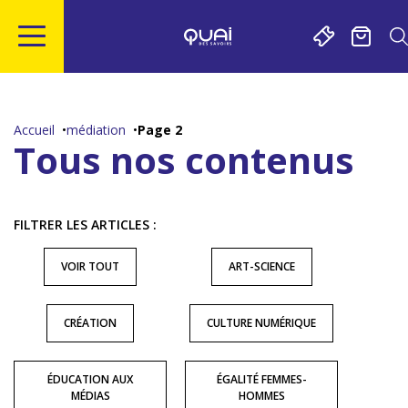
Gestion de vos préférences sur les cookies
Aller
Aller
Aller
Aller
au
à
à
au
contenu
la
la
pied
Accueil
médiation
Page 2
principal
navigation
recherche
de
Tous nos contenus
page
FILTRER LES ARTICLES :
VOIR TOUT
ART-SCIENCE
CRÉATION
CULTURE NUMÉRIQUE
ÉDUCATION AUX
ÉGALITÉ FEMMES-
MÉDIAS
HOMMES