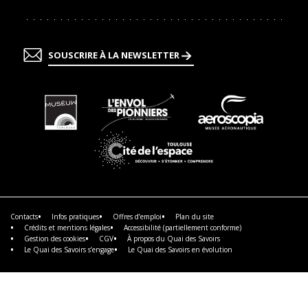
SOUSCRIRE À LA NEWSLETTER
En
En
En
savoir
savoir
savoir
plus
plus
plus
En
savoir
plus
Contacts
Infos pratiques
Offres d’emploi
Plan du site
Crédits et mentions légales
Accessibilité (partiellement conforme)
Gestion des cookies
CGV
À propos du Quai des Savoirs
Le Quai des Savoirs s’engage
Le Quai des Savoirs en évolution