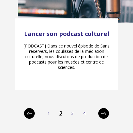
Lancer son podcast culturel
[PODCAST] Dans ce nouvel épisode de Sans
réserve/s, les coulisses de la médiation
culturelle, nous discutons de production de
podcasts pour les musées et centre de
sciences.
p
2
1
3
4
Page
Page
Page
Page
Page
Page
a
précédente
suivante